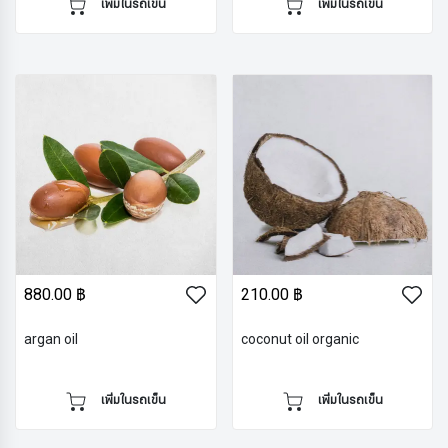
เพิ่มในรถเข็น
เพิ่มในรถเข็น
880.00 ฿
210.00 ฿
argan oil
coconut oil organic
เพิ่มในรถเข็น
เพิ่มในรถเข็น