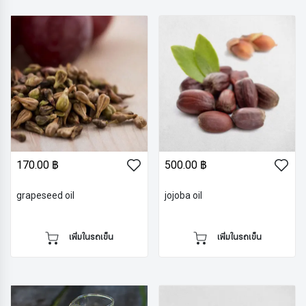
170.00 ฿
500.00 ฿
grapeseed oil
jojoba oil
เพิ่มในรถเข็น
เพิ่มในรถเข็น